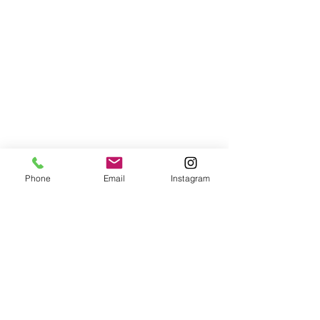
おやつの後はお母さんとのふれあいわ
Phone
Email
Instagram
らべうた。ゆったり母子の絆を深める
時間も大切にしています。