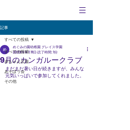
記事
すべての投稿
めぐみの園幼稚園 グレイス学園
すべての投稿
2023年9月11日
読了時間: 1分
9月のカンガルークラブ
赤ちゃん広場
まだまだ暑い日が続きますが、みんな
あそぼう会
元気いっぱいで参加してくれました。
その他