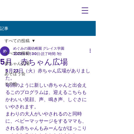
記事
すべての投稿
めぐみの園幼稚園 グレイス学園
すべての投稿
2023年5月30日
読了時間: 1分
5月 赤ちゃん広場
赤ちゃん広場
5月23日（火）赤ちゃん広場がありまし
あそぼう会
た。
その他
毎回のように新しい赤ちゃんと出会え
るこのプログラムは、迎えるこちらも
かわいい笑顔、声、鳴き声、しぐさに
いやされます。
まわりの大人がいやされるのと同時
に、ベビーマッサージをするママも、
される赤ちゃんもみーんながほっこり