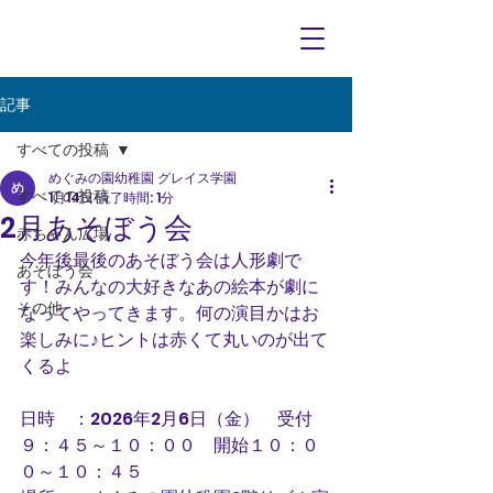
記事
すべての投稿
めぐみの園幼稚園 グレイス学園
すべての投稿
1月14日
読了時間: 1分
2月あそぼう会
赤ちゃん広場
今年後最後のあそぼう会は人形劇で
あそぼう会
す！みんなの大好きなあの絵本が劇に
その他
なってやってきます。何の演目かはお
楽しみに♪ヒントは赤くて丸いのが出て
くるよ
日時　：2026年2月6日（金）　受付
９：４５～１０：００　開始１０：０
０～１０：４５