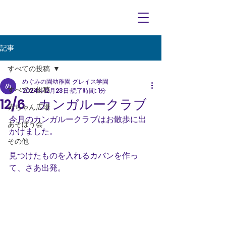
記事
すべての投稿
めぐみの園幼稚園 グレイス学園
すべての投稿
2024年12月23日
読了時間: 1分
12/6 カンガルークラブ
赤ちゃん広場
今月のカンガルークラブはお散歩に出
あそぼう会
かけました。
その他
見つけたものを入れるカバンを作っ
て、さあ出発。