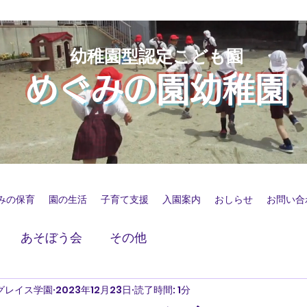
幼稚園型認定こども園
めぐみの園幼稚園
みの保育
園の生活
子育て支援
入園案内
おしらせ
お問い合
あそぼう会
その他
グレイス学園
2023年12月23日
読了時間: 1分