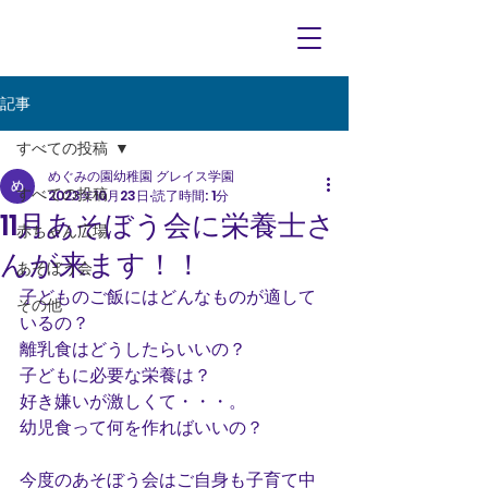
記事
すべての投稿
めぐみの園幼稚園 グレイス学園
すべての投稿
2023年10月23日
読了時間: 1分
11月あそぼう会に栄養士さ
赤ちゃん広場
んが来ます！！
あそぼう会
子どものご飯にはどんなものが適して
その他
いるの？
離乳食はどうしたらいいの？
子どもに必要な栄養は？
好き嫌いが激しくて・・・。
幼児食って何を作ればいいの？
今度のあそぼう会はご自身も子育て中