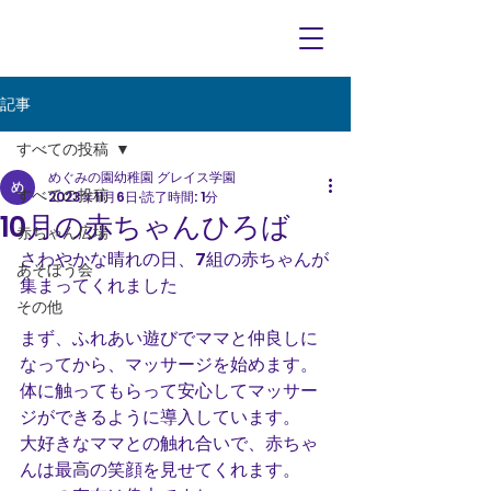
記事
すべての投稿
めぐみの園幼稚園 グレイス学園
すべての投稿
2023年11月6日
読了時間: 1分
10月の赤ちゃんひろば
赤ちゃん広場
さわやかな晴れの日、7組の赤ちゃんが
あそぼう会
集まってくれました
その他
まず、ふれあい遊びでママと仲良しに
なってから、マッサージを始めます。
体に触ってもらって安心してマッサー
ジができるように導入しています。
大好きなママとの触れ合いで、赤ちゃ
んは最高の笑顔を見せてくれます。