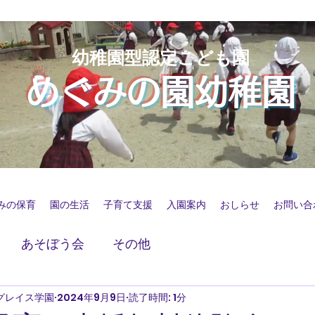
幼稚園型認定こども園
めぐみの園幼稚園
みの保育
園の生活
子育て支援
入園案内
おしらせ
お問い合
あそぼう会
その他
グレイス学園
2024年9月9日
読了時間: 1分